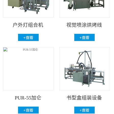
户外灯组合机
视觉喷涂烘烤线
PUR-55加仑
书型盒组装设备