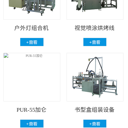
户外灯组合机
视觉喷涂烘烤线
PUR-55加仑
书型盒组装设备