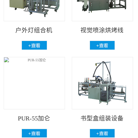
户外灯组合机
视觉喷涂烘烤线
PUR-55加仑
书型盒组装设备