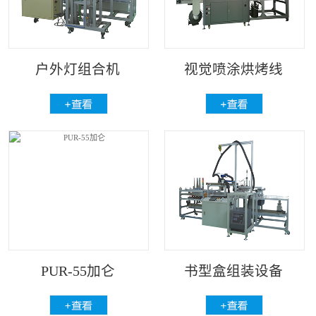
户外灯组合机
视觉喷涂烘烤线
PUR-55加仑
书型盒组装设备